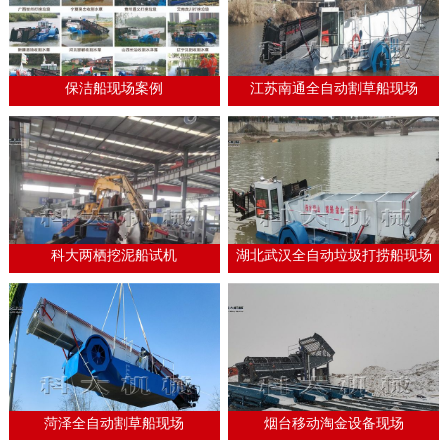
保洁船现场案例
江苏南通全自动割草船现场
科大两栖挖泥船试机
湖北武汉全自动垃圾打捞船现场
菏泽全自动割草船现场
烟台移动淘金设备现场