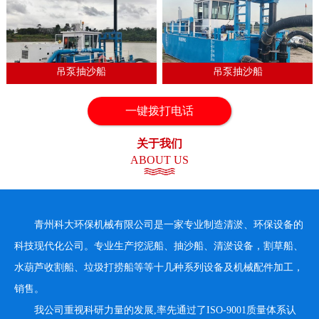
吊泵抽沙船
吊泵抽沙船
一键拨打电话
1
2
3
4
关于我们
ABOUT US
青州科大环保机械有限公司是一家专业制造清淤、环保设备的
科技现代化公司。专业生产挖泥船、抽沙船、清淤设备，割草船、
水葫芦收割船、垃圾打捞船等等十几种系列设备及机械配件加工，
销售。
我公司重视科研力量的发展,率先通过了ISO-9001质量体系认